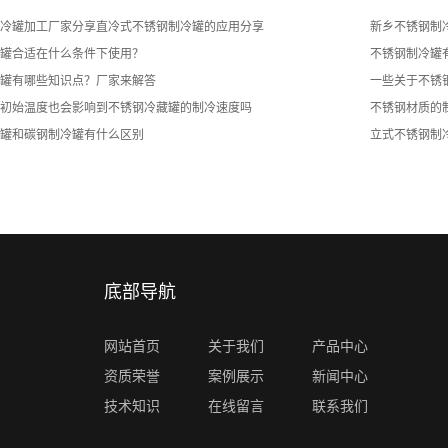
冷罐加工厂家分享直冷式不锈钢制冷罐的应用分享
新乡不锈钢制
罐合适在什么条件下使用？
不锈钢制冷罐
罐有哪些知识点？厂家来解答
一些关于不锈
初始温度也会影响到不锈钢冷藏罐的制冷速度吗
不锈钢材质的
罐和碳钢制冷罐有什么区别
立式不锈钢制
底部导航
网站首页
关于我们
产品中心
资质荣誉
案例展示
新闻中心
技术知识
在线留言
联系我们