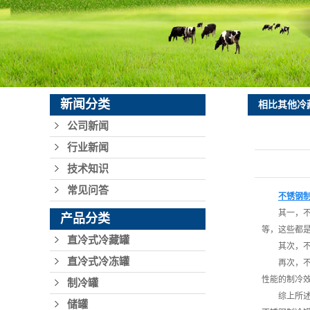
板式换
环保型制
新闻分类
相比其他冷
公司新闻
行业新闻
技术知识
常见问答
不锈钢
其一，
产品分类
等，这些都
直冷式冷藏罐
其次，
直冷式冷冻罐
再次，
性能的制冷
制冷罐
综上所
储罐