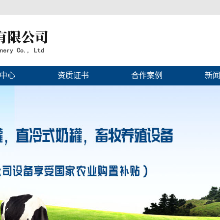
中心
资质证书
合作案例
新
冷藏罐
资质证书
案例展示
公司
冷冻罐
行业
罐
技术
罐
常见
罐
殖设备
冷设备