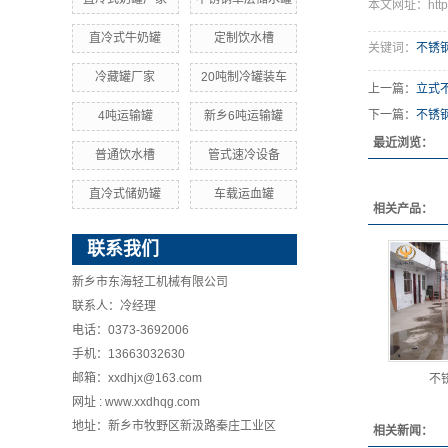
本文网址：http://
直冷式牛奶罐
定制饮水槽
关键词：
不锈
冷藏罐厂家
20吨制冷罐装车
上一篇：
立式
下一篇：
不锈
4吨运输罐
新乡6吨运输罐
最近浏览：
普通饮水槽
管式速冷设备
直冷式储奶罐
车载运血罐
相关产品：
联系我们
新乡市东海轻工机械有限公司
联系人：冷经理
电话：0373-3692006
手机：13663032630
邮箱：xxdhjx@163.com
不
网址 : www.xxdhqg.com
地址：新乡市牧野区新汲路秦庄工业区
相关新闻：